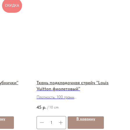
СКИДКА
убнички"
Ткань подкладочная стрейч "Louis
Vuitton фиолетовый"
Плотность: 100 грамм
Состав: 90/10 (пэ/лайкра)
45
р.
/
10 cm
Ширина: 150 см
Цена: 450 руб./м
ину
В корзину