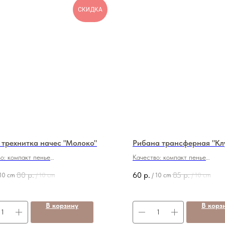
СКИДКА
 трехнитка начес "Молоко"
Рибана трансферная "Кл
о: компакт пенье
Качество: компакт пенье
ть: 320 грамм
Плотность: 190 грамм
80
р.
60
р.
85
р.
10 cm
/
10 cm
/
10 cm
/
10 cm
 70/30 (хб/пэ)
Состав: 100% хб
: 180 см
Ширина: 200 см
670
800
руб./м
Цена: 600
850
руб./м
В корзину
В корз