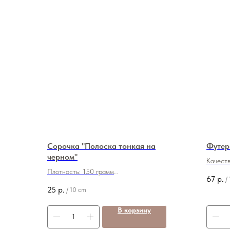
Сорочка "Полоска тонкая на
Футер
черном"
Качеств
Плотность: 150 грамм
Плотнос
67
р.
/
Состав: 50/50 (хб/пэ)
Состав:
25
р.
/
10 cm
Ширина: 140 см
Ширина
Цена: 250 руб./м
Цена: 
В корзину