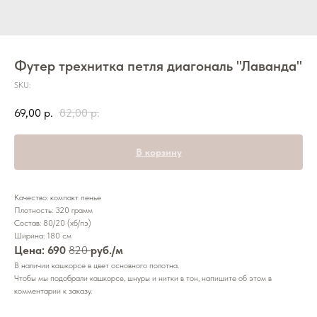
Футер трехнитка петля диагональ "Лаванда"
SKU:
69,00
р.
82,00
р.
В корзину
Качество: компакт пенье
Плотность: 320 грамм
Состав: 80/20 (хб/пэ)
Ширина: 180 см
Цена: 690
820
руб./м
В наличии кашкорсе в цвет основного полотна.
Чтобы мы подобрали кашкорсе, шнуры и нитки в тон, напишите об этом в
комментарии к заказу.