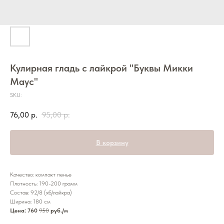
Кулирная гладь с лайкрой "Буквы Микки
Маус"
SKU:
76,00
р.
95,00
р.
В корзину
Качество: компакт пенье
Плотность: 190-200 грамм
Состав: 92/8 (хб/лайкра)
Ширина: 180 см
Цена: 760
950
руб./м