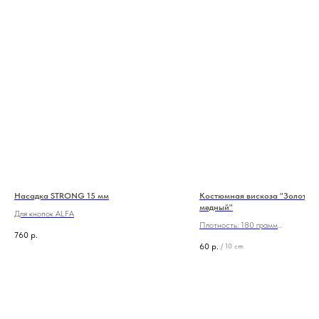
Насадка STRONG 15 мм
Костюмная вискоза "Золотист
медный"
Для кнопок ALFA
Плотность: 180 грамм
760
р.
Состав: 70/25/5 (вискоза/пэ/лайк
60
р.
/
10 cm
Ширина: 140 см
Цена: 600 руб./м