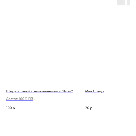
Шнур готовый с наконечниками "Хаки"
Мел Панда
Состав: 100% ПЭ
Длина: 130 см
100
р.
20
р.