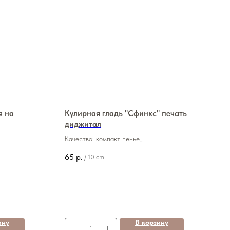
я на
Кулирная гладь "Сфинкс" печать
диджитал
Качество: компакт пенье
Плотность: 190 грамм
65
р.
/
10 cm
Состав: 95/5 (хб/лайкра)
Ширина: 170 см
Цена: 650 руб./м
ину
В корзину