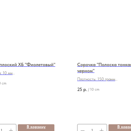
плоский ХБ "Фиолетовый"
Сорочка "Полоска тонка
черном"
: 10 мм
30 руб./м
Плотность: 150 грамм
0 cm
Состав: 50/50 (хб/пэ)
25
р.
/
10 cm
Ширина: 140 см
Цена: 250 руб./м
В корзину
В корз