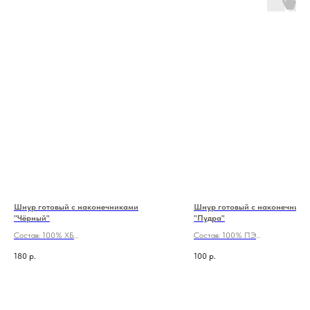
Шнур готовый с наконечниками
Шнур готовый с наконечника
"Чёрный"
"Пудра"
Состав: 100% ХБ
Состав: 100% ПЭ
Длина: 120 см
Длина: 130 см
180
р.
100
р.