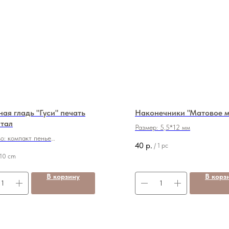
ая гладь "Гуси" печать
Наконечники "Матовое м
тал
Размер: 5,5*12 мм
о: компакт пенье
40
р.
/
1 pc
ть: 190 грамм
10 cm
 95/5 (хб/лайкра)
: 180 см
В корзину
В корз
650 руб./м