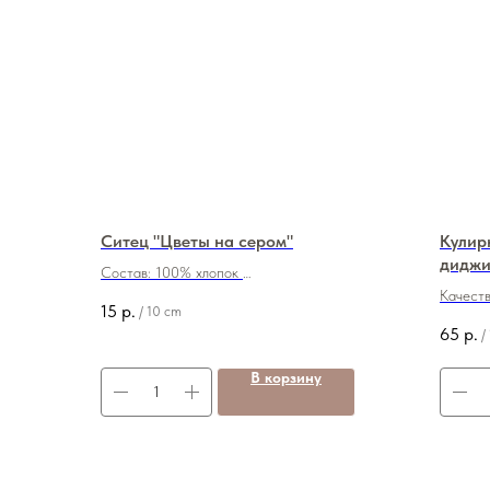
Ситец "Цветы на сером"
Кулирн
диджи
Состав: 100% хлопок
Ширина: 80 см
Качеств
15
р.
/
10 cm
Цена: 150 руб./м
Плотнос
65
р.
/
Состав:
Ширина
В корзину
Цена: 