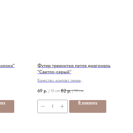
олоко"
Футер трехнитка петля диагональ
"Светло-серый"
Качество: компакт пенье
Плотность: 320 грамм
69
р.
82
р.
/
10 cm
/
10 cm
Состав: 80/20 (хб/пэ)
Ширина: 180 см
ину
В корзину
Цена: 690
820
руб./м