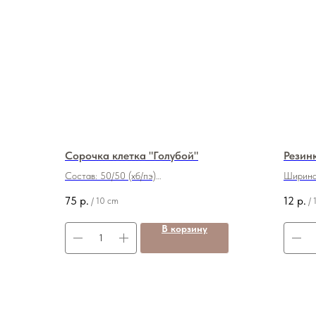
Сорочка клетка "Голубой"
Резин
Состав: 50/50 (хб/пэ)
Ширина
Плотность: 105 грамм
Цена: 
75
р.
12
р.
/
10 cm
/
Ширина: 145 см
Цена: 750 руб./м
В корзину