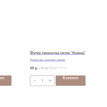
Футер трехнитка петля "Инжир"
Качество: компакт пенье
Плотность : 320 грамм
69
р.
82
р.
/
10 cm
/
10 cm
Состав: 80/20 ( хб/пэ)
Ширина: 180 см
ину
В корзину
Цена: 690
820
руб./м