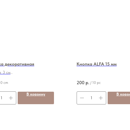
ка декоративная
Кнопка ALFA 15 мм
: 3 см
120 руб./м
200
р.
10 cm
/
10 pc
В корзину
В корз