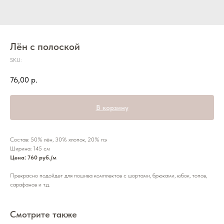
Лён с полоской
SKU:
76,00
р.
В корзину
Состав: 50% лён, 30% хлопок, 20% пэ
Ширина: 145 см
Цена: 760 руб./м
Прекрасно подойдет для пошива комплектов с шортами, брюками, юбок, топов,
сарафанов и т.д.
Смотрите также