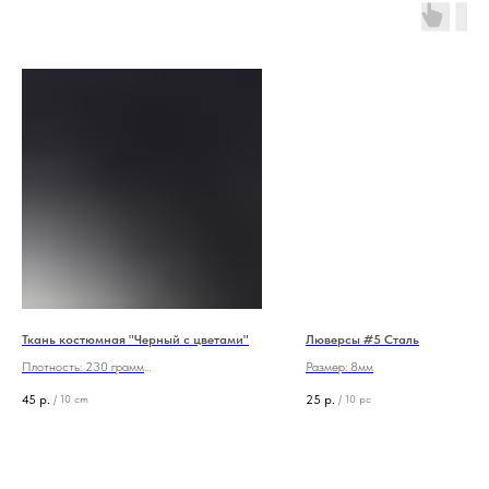
Ткань костюмная "Черный с цветами"
Люверсы #5 Сталь
Плотность: 230 грамм
Размер: 8мм
Состав: 70/30 (вискоза/пэ)
45
р.
25
р.
/
10 cm
/
10 pc
Ширина: 145 см
Цена: 450 руб./м